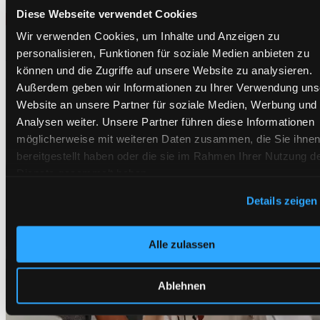
Diese Webseite verwendet Cookies
Wir verwenden Cookies, um Inhalte und Anzeigen zu
personalisieren, Funktionen für soziale Medien anbieten zu
hi@otoko-media.com
können und die Zugriffe auf unsere Website zu analysieren.
Q4 2025 / Q1 2026
Außerdem geben wir Informationen zu Ihrer Verwendung uns
Website an unsere Partner für soziale Medien, Werbung und
Analysen weiter. Unsere Partner führen diese Informationen
möglicherweise mit weiteren Daten zusammen, die Sie ihne
bereitgestellt haben oder die sie im Rahmen Ihrer Nutzung d
Dienste gesammelt haben.
Details zeigen
We work with
12 third parties
who may receive and process
information.
Alle zulassen
Ablehnen