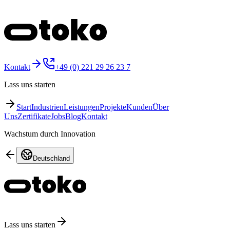
Kontakt
+49 (0) 221 29 26 23 7
Lass uns starten
Start
Industrien
Leistungen
Projekte
Kunden
Über
Uns
Zertifikate
Jobs
Blog
Kontakt
Wachstum durch Innovation
Deutschland
Lass uns starten