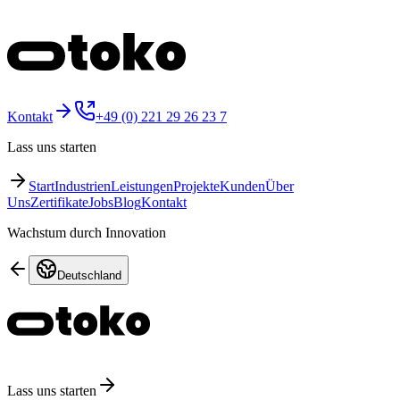
Kontakt
+49 (0) 221 29 26 23 7
Lass uns starten
Start
Industrien
Leistungen
Projekte
Kunden
Über
Uns
Zertifikate
Jobs
Blog
Kontakt
Wachstum durch Innovation
Deutschland
Lass uns starten