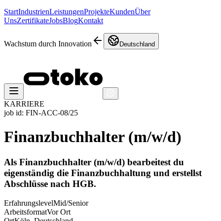
Start
Industrien
Leistungen
Projekte
Kunden
Über
Uns
Zertifikate
Jobs
Blog
Kontakt
Wachstum durch Innovation
Deutschland
KARRIERE
job id:
FIN-ACC-08/25
Finanzbuchhalter (m/w/d)
Als Finanzbuchhalter (m/w/d) bearbeitest du
eigenständig die Finanzbuchhaltung und erstellst
Abschlüsse nach HGB.
Erfahrungslevel
Mid/Senior
Arbeitsformat
Vor Ort
Ort
Köln, Deutschland