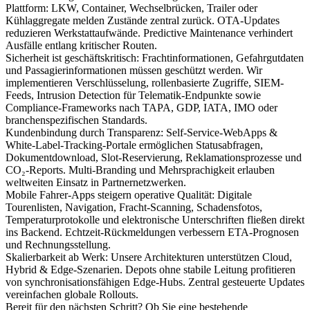
Plattform: LKW, Container, Wechselbrücken, Trailer oder
Kühlaggregate melden Zustände zentral zurück. OTA-Updates
reduzieren Werkstattaufwände. Predictive Maintenance verhindert
Ausfälle entlang kritischer Routen.
Sicherheit ist geschäftskritisch: Frachtinformationen, Gefahrgutdaten
und Passagierinformationen müssen geschützt werden. Wir
implementieren Verschlüsselung, rollenbasierte Zugriffe, SIEM-
Feeds, Intrusion Detection für Telematik-Endpunkte sowie
Compliance-Frameworks nach TAPA, GDP, IATA, IMO oder
branchenspezifischen Standards.
Kundenbindung durch Transparenz: Self-Service-WebApps &
White-Label-Tracking-Portale ermöglichen Statusabfragen,
Dokumentdownload, Slot-Reservierung, Reklamationsprozesse und
CO₂-Reports. Multi-Branding und Mehrsprachigkeit erlauben
weltweiten Einsatz in Partnernetzwerken.
Mobile Fahrer-Apps steigern operative Qualität: Digitale
Tourenlisten, Navigation, Fracht-Scanning, Schadensfotos,
Temperaturprotokolle und elektronische Unterschriften fließen direkt
ins Backend. Echtzeit-Rückmeldungen verbessern ETA-Prognosen
und Rechnungsstellung.
Skalierbarkeit ab Werk: Unsere Architekturen unterstützen Cloud,
Hybrid & Edge-Szenarien. Depots ohne stabile Leitung profitieren
von synchronisationsfähigen Edge-Hubs. Zentral gesteuerte Updates
vereinfachen globale Rollouts.
Bereit für den nächsten Schritt? Ob Sie eine bestehende