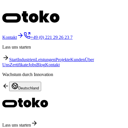
Kontakt
+49 (0) 221 29 26 23 7
Lass uns starten
Start
Industrien
Leistungen
Projekte
Kunden
Über
Uns
Zertifikate
Jobs
Blog
Kontakt
Wachstum durch Innovation
Deutschland
Lass uns starten