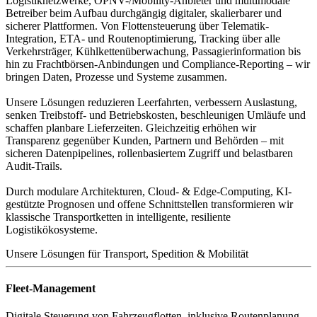
Logistiknetzwerke, ÖPNV-/Mobility-Anbieter und multimodale
Betreiber beim Aufbau durchgängig digitaler, skalierbarer und
sicherer Plattformen. Von Flottensteuerung über Telematik-
Integration, ETA- und Routenoptimierung, Tracking über alle
Verkehrsträger, Kühlkettenüberwachung, Passagierinformation bis
hin zu Frachtbörsen-Anbindungen und Compliance-Reporting – wir
bringen Daten, Prozesse und Systeme zusammen.
Unsere Lösungen reduzieren Leerfahrten, verbessern Auslastung,
senken Treibstoff- und Betriebskosten, beschleunigen Umläufe und
schaffen planbare Lieferzeiten. Gleichzeitig erhöhen wir
Transparenz gegenüber Kunden, Partnern und Behörden – mit
sicheren Datenpipelines, rollenbasiertem Zugriff und belastbaren
Audit-Trails.
Durch modulare Architekturen, Cloud- & Edge-Computing, KI-
gestützte Prognosen und offene Schnittstellen transformieren wir
klassische Transportketten in intelligente, resiliente
Logistikökosysteme.
Unsere Lösungen für Transport, Spedition & Mobilität
Fleet-Management
Digitale Steuerung von Fahrzeugflotten, inklusive Routenplanung,