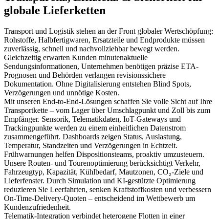
globale Lieferketten
Transport und Logistik stehen an der Front globaler Wertschöpfung:
Rohstoffe, Halbfertigwaren, Ersatzteile und Endprodukte müssen
zuverlässig, schnell und nachvollziehbar bewegt werden.
Gleichzeitig erwarten Kunden minutenaktuelle
Sendungsinformationen, Unternehmen benötigen präzise ETA-
Prognosen und Behörden verlangen revisionssichere
Dokumentation. Ohne Digitalisierung entstehen Blind Spots,
Verzögerungen und unnötige Kosten.
Mit unseren End-to-End-Lösungen schaffen Sie volle Sicht auf Ihre
Transportkette – vom Lager über Umschlagpunkt und Zoll bis zum
Empfänger. Sensorik, Telematikdaten, IoT-Gateways und
Trackingpunkte werden zu einem einheitlichen Datenstrom
zusammengeführt. Dashboards zeigen Status, Auslastung,
Temperatur, Standzeiten und Verzögerungen in Echtzeit.
Frühwarnungen helfen Dispositionsteams, proaktiv umzusteuern.
Unsere Routen- und Tourenoptimierung berücksichtigt Verkehr,
Fahrzeugtyp, Kapazität, Kühlbedarf, Mautzonen, CO₂-Ziele und
Lieferfenster. Durch Simulation und KI-gestützte Optimierung
reduzieren Sie Leerfahrten, senken Kraftstoffkosten und verbessern
On-Time-Delivery-Quoten – entscheidend im Wettbewerb um
Kundenzufriedenheit.
Telematik-Integration verbindet heterogene Flotten in einer