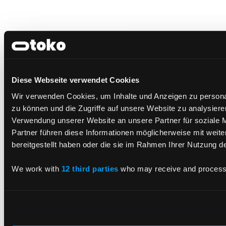
LinkedIn
X.com
Diese Webseite verwendet Cookies
Unsere Leistungen
Wir verwenden Cookies, um Inhalte und Anzeigen zu personal
Application Service
zu können und die Zugriffe auf unsere Website zu analysier
Cloud
Verwendung unserer Website an unsere Partner für soziale 
Consulting
Partner führen diese Informationen möglicherweise mit weit
CX and Digitale Produkte
Cyber Security
bereitgestellt haben oder die sie im Rahmen Ihrer Nutzung 
Data AI
Enterprise Platforms
We work with
12 third parties
who may receive and process 
Tech Lösungen Integration
Alle Leistungen
Industrien